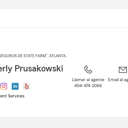
Pasar
al
contenido
principal
®
SEGUROS DE STATE FARM
,
ATLANTA
,
rly Prusakowski
Llamar al agente
Email al a
404-474-2066
ent Services