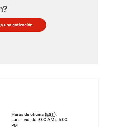
n?
a una cotización
Horas de oficina (
EST
):
Lun. - vie. de 9:00 AM a 5:00
PM