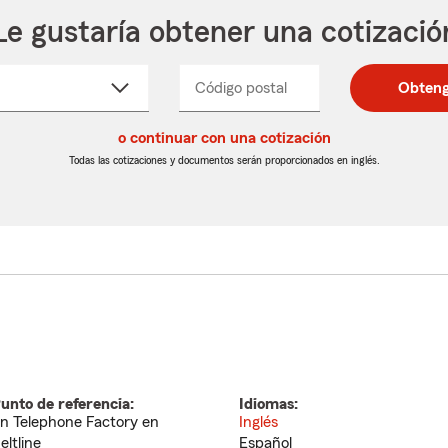
Le gustaría obtener una cotizació
cione
Código postal
Ingresa
Ingresa
Obteng
_____
un
un
re
código
código
cto
o continuar con una cotización
postal
postal
de
de
Todas las cotizaciones y documentos serán proporcionados en inglés.
egable
5
5
dígitos
dígitos
unto de referencia:
Idiomas:
n Telephone Factory en
Inglés
eltline
Español