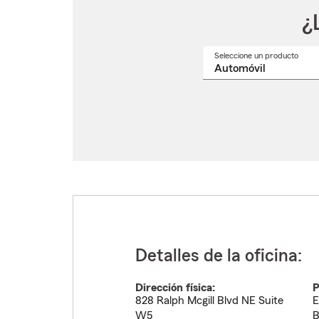
¿
Seleccione un producto
Selec
un
nomb
de
produ
del
menú
despl
Detalles de la oficina:
Dirección física:
P
828 Ralph Mcgill Blvd NE Suite
E
W5
B