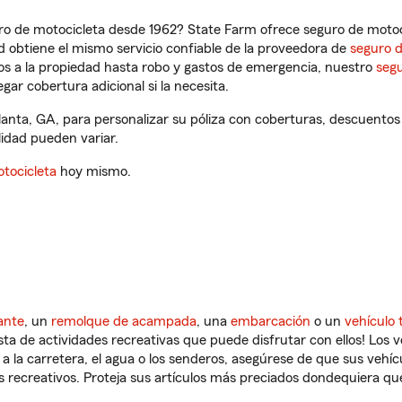
ro de motocicleta desde 1962? State Farm ofrece seguro de motoci
 obtiene el mismo servicio confiable de la proveedora de
seguro 
os a la propiedad hasta robo y gastos de emergencia, nuestro
segu
gar cobertura adicional si la necesita.
lanta, GA, para personalizar su póliza con coberturas, descuento
ilidad pueden variar.
tocicleta
hoy mismo.
ante
, un
remolque de acampada
, una
embarcación
o un
vehículo 
ista de actividades recreativas que puede disfrutar con ellos! Los 
a la carretera, el agua o los senderos, asegúrese de que sus vehí
 recreativos. Proteja sus artículos más preciados dondequiera qu